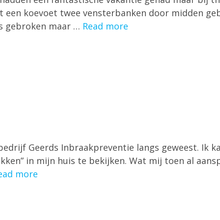
et een koevoet twee vensterbanken door midden ge
was gebroken maar …
Read more
 bedrijf Geerds Inbraakpreventie langs geweest. Ik k
kken” in mijn huis te bekijken. Wat mij toen al aa
ead more