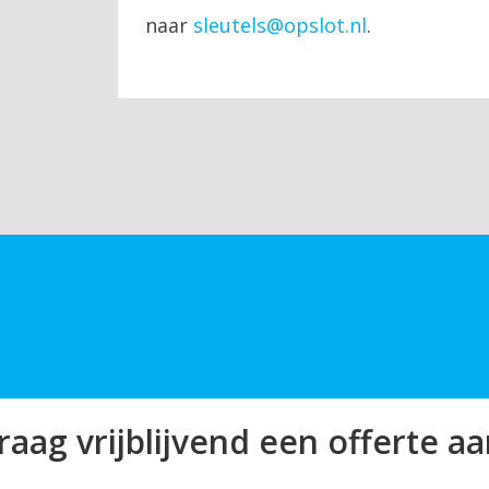
naar
sleutels@opslot.nl
.
raag vrijblijvend een offerte aa