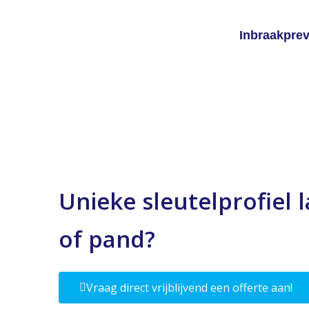
Inbraakprev
Unieke sleutelprofiel
of pand?
Vraag direct vrijblijvend een offerte aan!