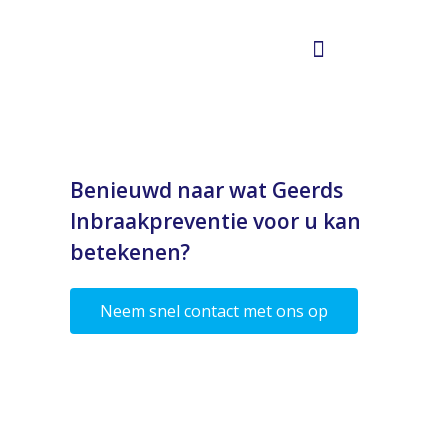
Bouwkundige beveiliging
Kluizen en brandkasten
Benieuwd naar wat Geerds
Inbraakpreventie voor u kan
betekenen?
Neem snel contact met ons op